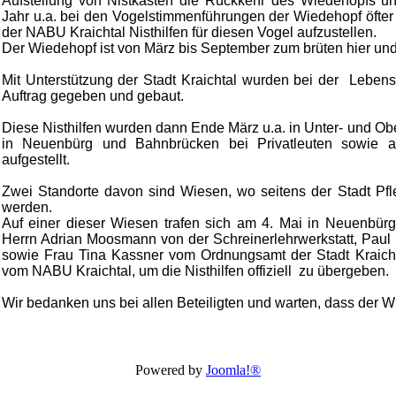
Aufstellung von Nistkästen die Rückkehr des Wiedehopfs unt
Jahr u.a. bei den Vogelstimmenführungen der Wiedehopf öfter 
der NABU Kraichtal Nisthilfen für diesen Vogel aufzustellen.
Der Wiedehopf ist von März bis September zum brüten hier und ü
Mit Unterstützung der Stadt Kraichtal wurden bei der Lebensh
Auftrag gegeben und gebaut.
Diese Nisthilfen wurden dann Ende März u.a. in Unter- und 
in Neuenbürg und Bahnbrücken bei Privatleuten sowie au
aufgestellt.
Zwei Standorte davon sind Wiesen, wo seitens der Stadt P
werden.
Auf einer dieser Wiesen trafen sich am 4. Mai in Neuenbürg
Herrn Adrian Moosmann von der Schreinerlehrwerkstatt, Paul 
sowie Frau Tina Kassner vom Ordnungsamt der Stadt Kraic
vom NABU Kraichtal, um die Nisthilfen offiziell zu übergeben.
Wir bedanken uns bei allen Beteiligten und warten, dass der 
Powered by
Joomla!®