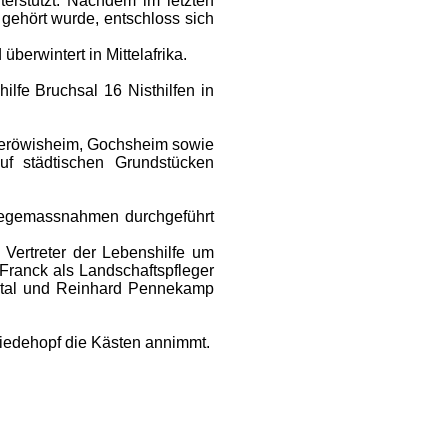
erstützt. Nachdem im letzten
gehört wurde, entschloss sich
berwintert in Mittelafrika.
ilfe Bruchsal 16 Nisthilfen in
Oberöwisheim, Gochsheim sowie
f städtischen Grundstücken
flegemassnahmen durchgeführt
 Vertreter der Lebenshilfe um
Franck als Landschaftspfleger
htal und Reinhard Pennekamp
Wiedehopf die Kästen annimmt.