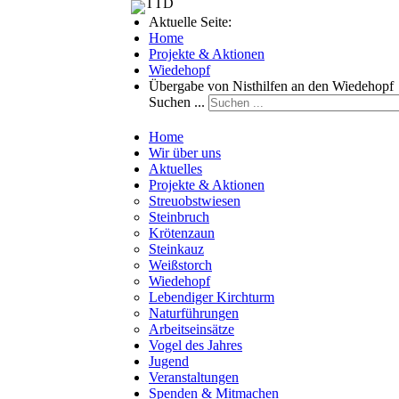
Aktuelle Seite:
Home
Projekte & Aktionen
Wiedehopf
Übergabe von Nisthilfen an den Wiedehopf
Suchen ...
Home
Wir über uns
Aktuelles
Projekte & Aktionen
Streuobstwiesen
Steinbruch
Krötenzaun
Steinkauz
Weißstorch
Wiedehopf
Lebendiger Kirchturm
Naturführungen
Arbeitseinsätze
Vogel des Jahres
Jugend
Veranstaltungen
Spenden & Mitmachen